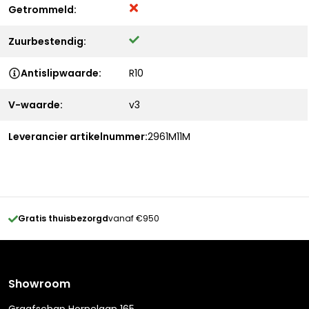
Getrommeld:
Zuurbestendig:
Antislipwaarde:
R10
V-waarde:
v3
Leverancier artikelnummer:
2961M11M
Gratis thuisbezorgd
vanaf €950
Showroom