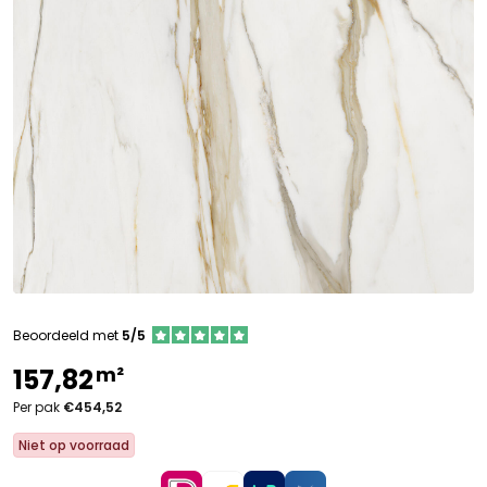
Beoordeeld met
5/5
m²
157,82
Per pak
€454,52
Niet op voorraad