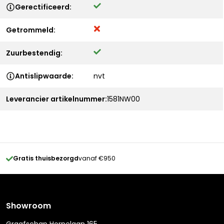
Gerectificeerd:
Getrommeld:
Zuurbestendig:
Antislipwaarde:
nvt
Leverancier artikelnummer:
1581NW00
Gratis thuisbezorgd
vanaf €950
Showroom