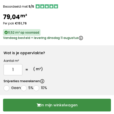
Beoordeeld met
5/5
m²
79,04
Per pak
€151,76
11,52 m² op voorraad
Vandaag besteld = levering dinsdag 11 augustus
Wat is je oppervlakte?
Aantal m²
(
m²)
Snijverlies meerekenen
Geen
5%
10%
In mijn winkelwagen