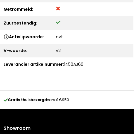
Getrommeld:
Zuurbestendig:
Antislipwaarde:
nvt
V-waarde:
v2
Leverancier artikelnummer:
1450AJ60
Gratis thuisbezorgd
vanaf €950
Showroom