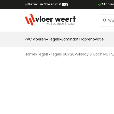
Betaal in 3
delen met
Afhale
PVC vloeren
Tegels
Laminaat
Traprenovatie
Home
Tegels
Tegels 60x120
Villeroy & Boch META