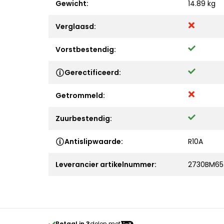
Gewicht:
14.89 kg
Verglaasd:
Vorstbestendig:
Gerectificeerd:
Getrommeld:
Zuurbestendig:
Antislipwaarde:
R10A
Leverancier artikelnummer:
2730BM65
Betaal in 3
delen met