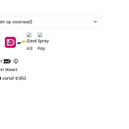
et
 in Weert
d
vanaf €950