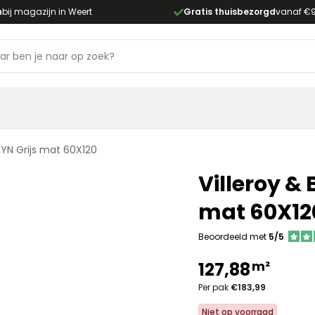
n
bij magazijn in Weert
Gratis thuisbezorgd
vanaf €
LYN Grijs mat 60X120
Villeroy &
mat 60X12
Beoordeeld met
5/5
m²
127,88
Per pak
€183,99
Niet op voorraad