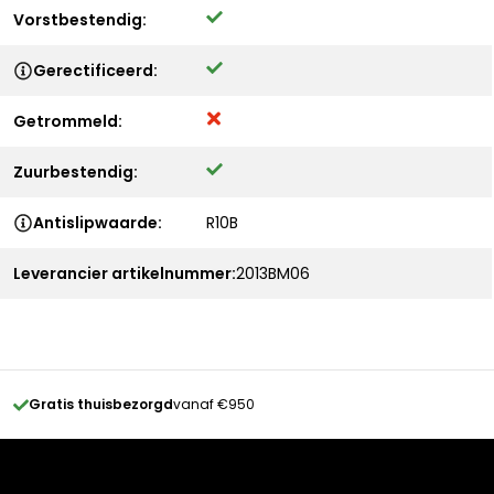
Vorstbestendig:
Gerectificeerd:
Getrommeld:
Zuurbestendig:
Antislipwaarde:
R10B
Leverancier artikelnummer:
2013BM06
Gratis thuisbezorgd
vanaf €950