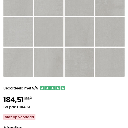
Beoordeeld met
5/5
m²
184,51
Per pak
€184,51
Niet op voorraad
Afmeting