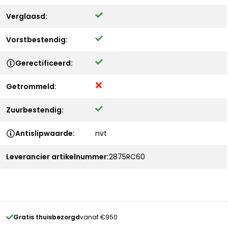
Verglaasd:
Vorstbestendig:
Gerectificeerd:
Getrommeld:
Zuurbestendig:
Antislipwaarde:
nvt
Leverancier artikelnummer:
2875RC60
Gratis thuisbezorgd
vanaf €950