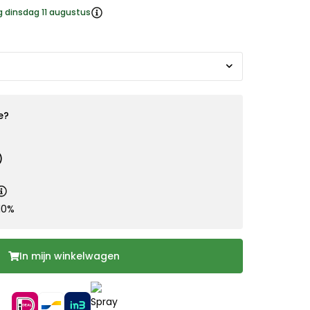
g dinsdag 11 augustus
e?
)
10%
In mijn winkelwagen