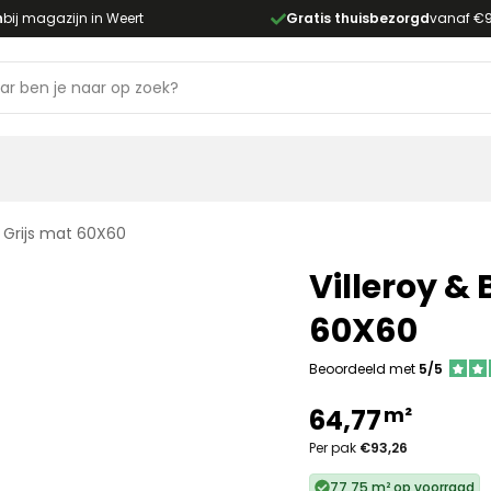
n
bij magazijn in Weert
Gratis thuisbezorgd
vanaf €
5 Grijs mat 60X60
Villeroy &
60X60
Beoordeeld met
5/5
m²
64,77
Per pak
€93,26
77,75 m² op voorraad