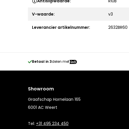
Antislipwaarde:
R10B
V-waarde:
v3
Leverancier artikelnummer:
2632BR60
Betaal in 3
delen met
Showroom
Graafschap Hornelaan 165
6001 AC Weert
Tel:
+31 495 234 450