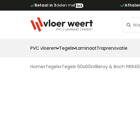
Betaal in 3
delen met
Afhale
PVC vloeren
Tegels
Laminaat
Traprenovatie
Home
Tegels
Tegels 60x60
Villeroy & Boch PIER4