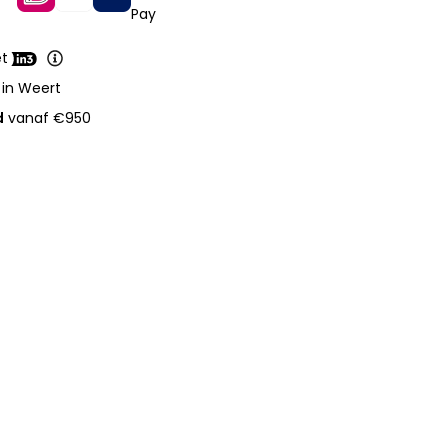
et
 in Weert
d
vanaf €950