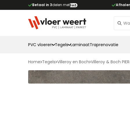
Betaal in 3
delen met
Afhale
PVC vloeren
Tegels
Laminaat
Traprenovatie
Home
Tegels
Villeroy en Boch
Villeroy & Boch PI