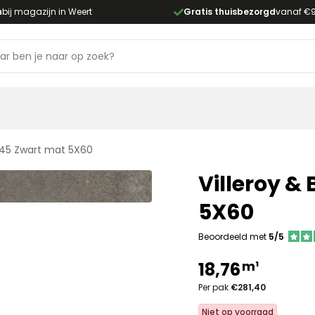
n
bij magazijn in Weert
Gratis thuisbezorgd
vanaf €
ER45 Zwart mat 5X60
Villeroy &
5X60
Beoordeeld met
5/5
m¹
18,76
Per pak
€281,40
Niet op voorraad