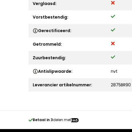
Verglaasd:
Vorstbestendig:
Gerectificeerd:
Getrommeld:
Zuurbestendig:
Antislipwaarde:
nvt
Leverancier artikelnummer:
2875BR90
Betaal in 3
delen met