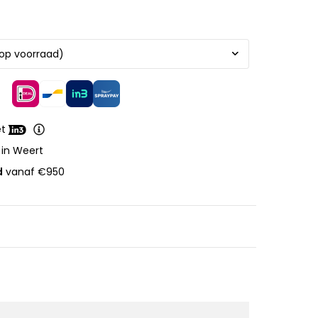
et
 in Weert
d
vanaf €950