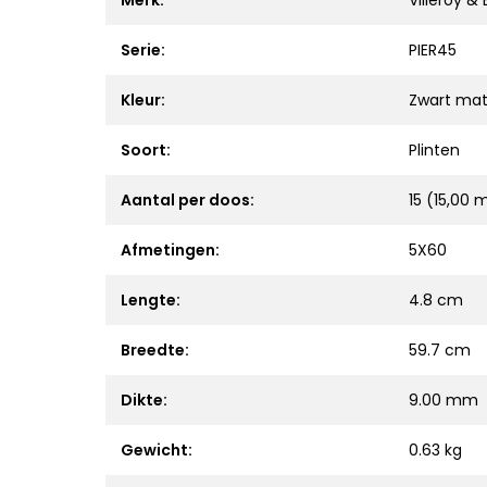
Merk:
Villeroy &
Serie:
PIER45
Kleur:
Zwart ma
Soort:
Plinten
Aantal per doos:
15 (15,00 m
Afmetingen:
5X60
Lengte:
4.8 cm
Breedte:
59.7 cm
Dikte:
9.00 mm
Gewicht:
0.63 kg