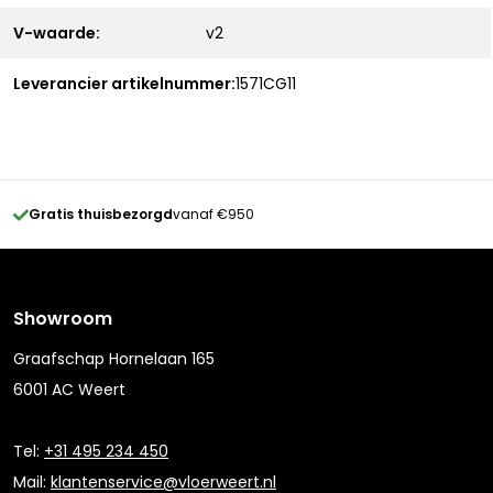
V-waarde:
v2
Leverancier artikelnummer:
1571CG11
Gratis thuisbezorgd
vanaf €950
Showroom
Graafschap Hornelaan 165
6001 AC Weert
Tel:
+31 495 234 450
Mail:
klantenservice@vloerweert.nl