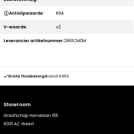
Antislipwaarde:
R9A
V-waarde:
v2
Leverancier artikelnummer:
2961CM0M
Gratis thuisbezorgd
vanaf €950
Showroom
Graafschap Hornelaan 165
6001 AC Weert