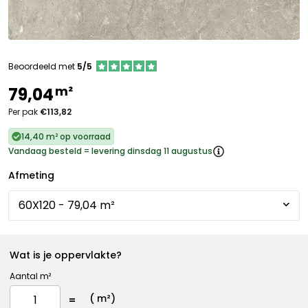
Beoordeeld met
5/5
m²
79,04
Per pak
€113,82
14,40 m² op voorraad
Vandaag besteld = levering dinsdag 11 augustus
Afmeting
Wat is je oppervlakte?
Aantal m²
(
m²)