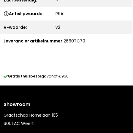
Zuurbestendig:
Antislipwaarde:
R9A
V-waarde:
v2
Leverancier artikelnummer:
2660TC70
Gratis thuisbezorgd
vanaf €950
Showroom
Graafschap Hornelaan 165
6001 AC Weert