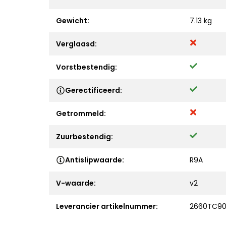
Gewicht:
7.13 kg
Verglaasd:
Vorstbestendig:
Gerectificeerd:
Getrommeld:
Zuurbestendig:
Antislipwaarde:
R9A
V-waarde:
v2
Leverancier artikelnummer:
2660TC9