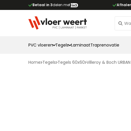
Betaal in 3
delen met
Afhale
PVC vloeren
Tegels
Laminaat
Traprenovatie
Home
Tegels
Tegels 60x60
Villeroy & Boch URBA