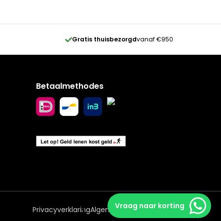
Gratis thuisbezorgd
vanaf €950
Betaalmethodes
Vraag naar korting
Privacyverklaring
Algemene voorwaarden