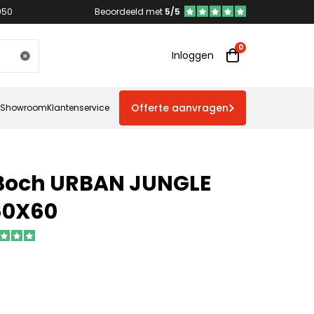
950
Beoordeeld met
5/5
Inloggen
Offerte aanvragen
Showroom
Klantenservice
& Boch URBAN JUNGLE
60X60