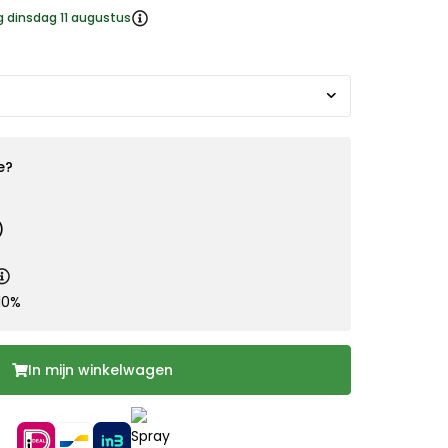
g dinsdag 11 augustus
e?
)
10%
In mijn winkelwagen