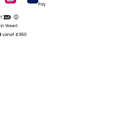
et
 in Weert
d
vanaf €950