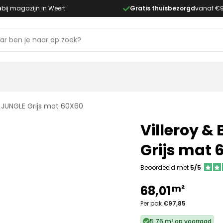
n
bij magazijn in Weert
Gratis thuisbezorgd
vanaf €
N JUNGLE Grijs mat 60X60
Villeroy 
Grijs mat 
Beoordeeld met
5/5
m²
68,01
Per pak
€97,85
5,76 m² op voorraad