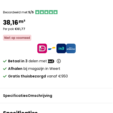
Beoordeeld met
5/5
m²
38,16
Per pak
€61,77
Niet op voorraad
Betaal in 3
delen met
Afhalen
bij magazijn in Weert
Gratis thuisbezorgd
vanaf €950
Specificaties
Omschrijving