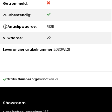
Getrommeld:
Zuurbestendig:
Antislipwaarde:
R10B
V-waarde:
v2
Leverancier artikelnummer:
2030WL21
Gratis thuisbezorgd
vanaf €950
Showroom