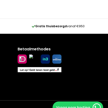
Gratis thuisbezorgd
vanaf €950
Betaalmethodes
Vraag naar korting