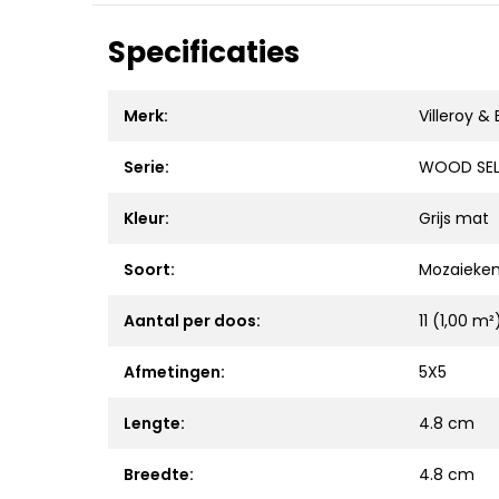
Specificaties
Merk:
Villeroy &
Serie:
WOOD SEL
Kleur:
Grijs mat
Soort:
Mozaieke
Aantal per doos:
11 (1,00 m²
Afmetingen:
5X5
Lengte:
4.8 cm
Breedte:
4.8 cm