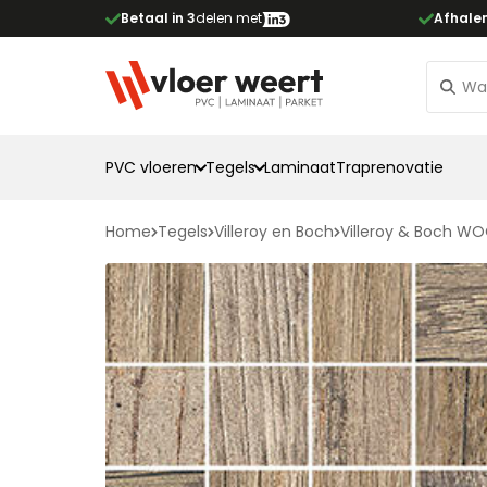
Betaal in 3
delen met
Afhale
PVC vloeren
Tegels
Laminaat
Traprenovatie
Home
Tegels
Villeroy en Boch
Villeroy & Boch WO