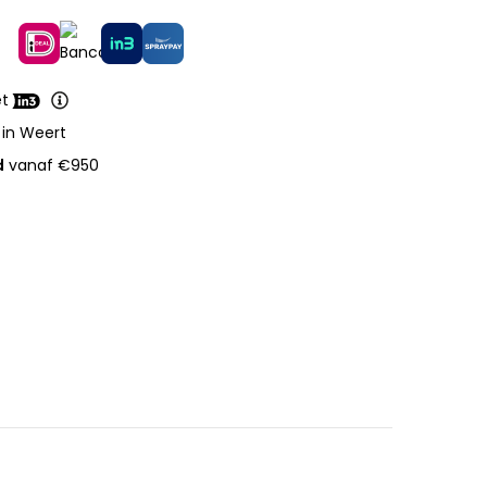
et
 in Weert
d
vanaf €950