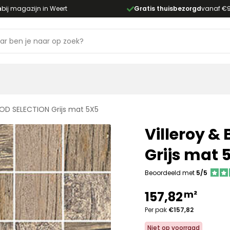
n
bij magazijn in Weert
Gratis thuisbezorgd
vanaf €
OD SELECTION Grijs mat 5X5
Villeroy 
Grijs mat 
Beoordeeld met
5/5
m²
157,82
Per pak
€157,82
Niet op voorraad