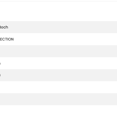
 Boch
ECTION
n
)