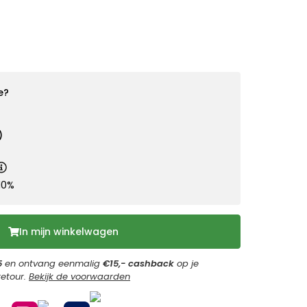
e?
)
10%
In mijn winkelwagen
5
en ontvang eenmalig
€15,- cashback
op je
retour.
Bekijk de voorwaarden