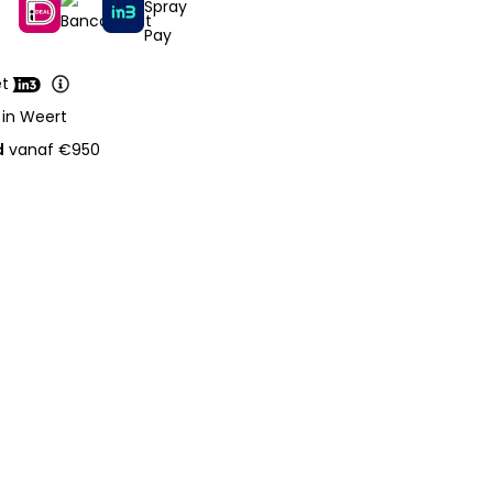
et
 in Weert
d
vanaf €950