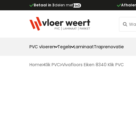
Betaal in 3
delen met
Afhale
PVC vloeren
Tegels
Laminaat
Traprenovatie
Home
Klik PVC
Vivafloors Eiken 8340 Klik PVC