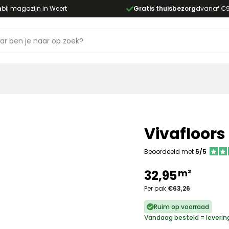
n
bij magazijn in Weert
Gratis thuisbezorgd
vanaf €
Vivafloors
Beoordeeld met
5/5
m²
32,95
Per pak
€63,26
Ruim op voorraad
Vandaag besteld = leverin