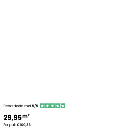
Beoordeeld met
5/5
m²
29,95
Per pak
€100,33