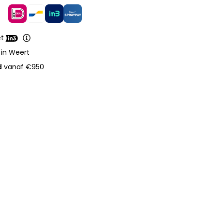
et
 in Weert
d
vanaf €950