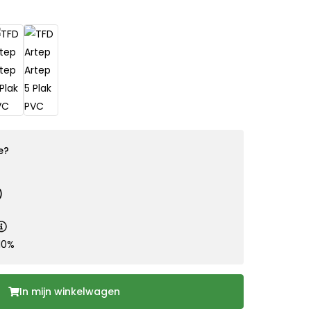
e?
)
10%
In mijn winkelwagen