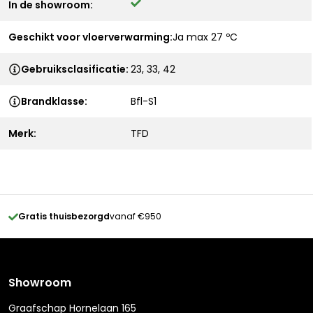
In de showroom:
Geschikt voor vloerverwarming:
Ja max 27 ºC
Gebruiksclasificatie:
23, 33, 42
Brandklasse:
Bfl-S1
Merk:
TFD
Gratis thuisbezorgd
vanaf €950
Showroom
Graafschap Hornelaan 165