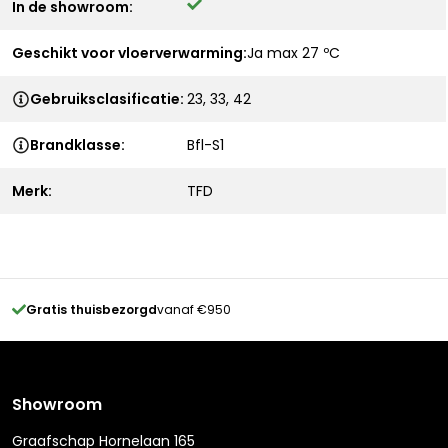
In de showroom:
Geschikt voor vloerverwarming:
Ja max 27 ºC
Gebruiksclasificatie:
23, 33, 42
Brandklasse:
Bfl-S1
Merk:
TFD
Gratis thuisbezorgd
vanaf €950
Showroom
Graafschap Hornelaan 165