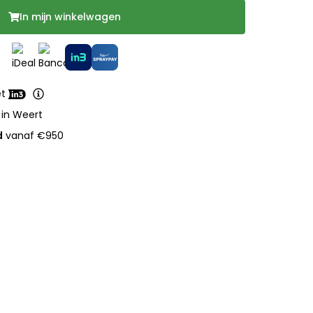
In mijn winkelwagen
et
 in Weert
d
vanaf €950