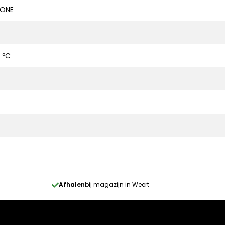
TONE
 ºC
Afhalen
bij magazijn in Weert