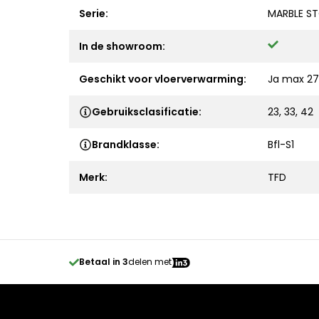
Serie:
MARBLE S
In de showroom:
Geschikt voor vloerverwarming:
Ja max 27
Gebruiksclasificatie:
23, 33, 42
Brandklasse:
Bfl-S1
Merk:
TFD
Betaal in 3
delen met