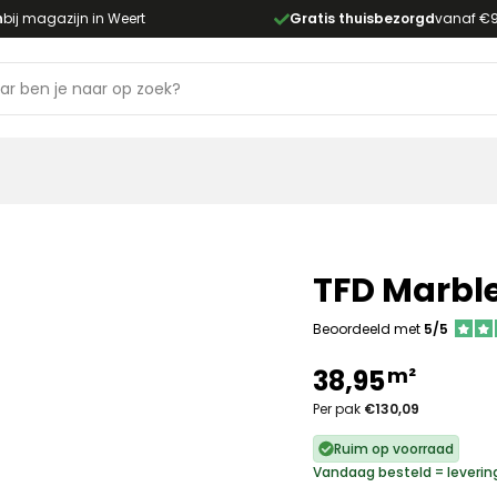
n
bij magazijn in Weert
Gratis thuisbezorgd
vanaf €
TFD Marble
Beoordeeld met
5/5
m²
38,95
Per pak
€130,09
Ruim op voorraad
Vandaag besteld = leveri