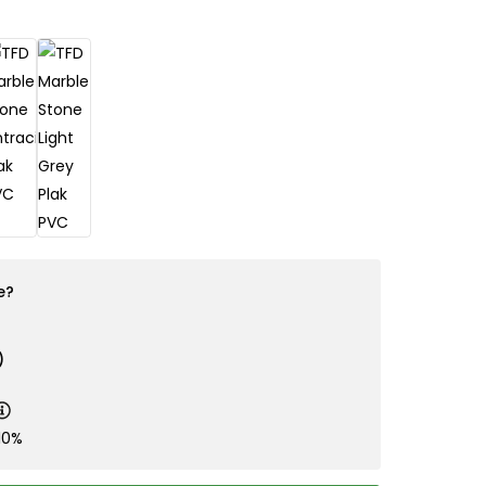
e?
)
10%