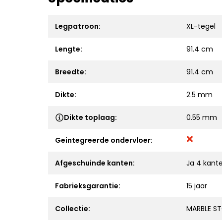
Legpatroon:
XL-tegel
Lengte:
91.4 cm
Breedte:
91.4 cm
Dikte:
2.5 mm
Dikte toplaag:
0.55 mm
Geintegreerde ondervloer:
Afgeschuinde kanten:
Ja 4 kant
Fabrieksgarantie:
15 jaar
Collectie:
MARBLE S