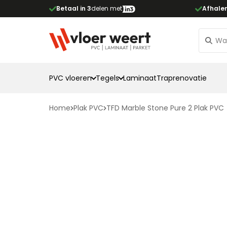
Betaal in 3
delen met
Afhale
PVC vloeren
Tegels
Laminaat
Traprenovatie
Home
Plak PVC
TFD Marble Stone Pure 2 Plak PVC