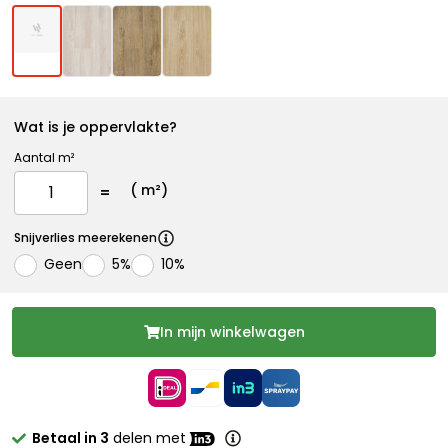
Wat is je oppervlakte?
Aantal m²
(
m²)
Snijverlies meerekenen
Geen
5%
10%
In mijn winkelwagen
Betaal in 3
delen met