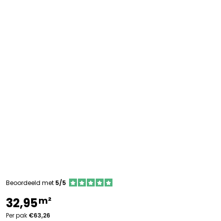
Beoordeeld met
5/5
m²
32,95
Per pak
€63,26