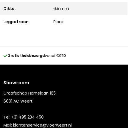
Dikte:
6.5 mm
Legpatroon:
Plank
Gratis thuisbezorgd
vanaf €950
Showroom
Graafschap Hornelaan 165
6001 AC Weert
Tel:
+31 495 234 450
Mail:
klantenservice@vloerweert.nl