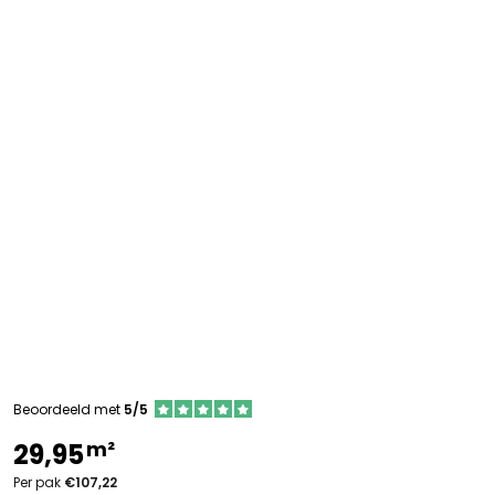
Beoordeeld met
5/5
m²
29,95
Per pak
€107,22