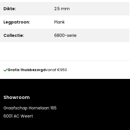
Dikte:
2.5 mm
Legpatroon:
Plank
Collectie:
6800-serie
Gratis thuisbezorgd
vanaf €950
Showroom
Graafschap Hornelaan 165
6001 AC Weert