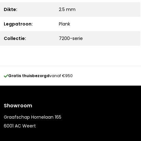
Dikte:
2.5 mm
Legpatroon:
Plank
Collectie:
7200-serie
Gratis thuisbezorgd
vanaf €950
Showroom
Graafschap Hornelaan 165
6001 AC Weert