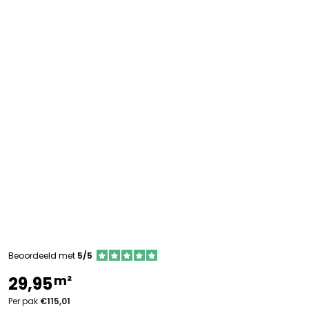
Beoordeeld met
5/5
m²
29,95
Per pak
€115,01