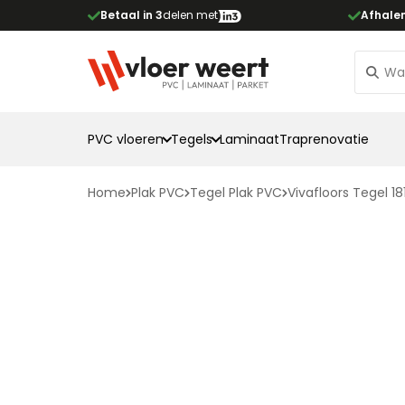
Betaal in 3
delen met
Afhale
PVC vloeren
Tegels
Laminaat
Traprenovatie
Home
Plak PVC
Tegel Plak PVC
Vivafloors Tegel 18