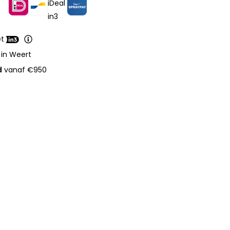
et
 in Weert
d
vanaf €950