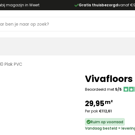
n
bij magazijn in Weert
Gratis thuisbezorgd
vanaf €
10 Plak PVC
Vivafloors
Beoordeeld met
5/5
m²
29,95
Per pak
€112,61
Ruim op voorraad
Vandaag besteld = leveri