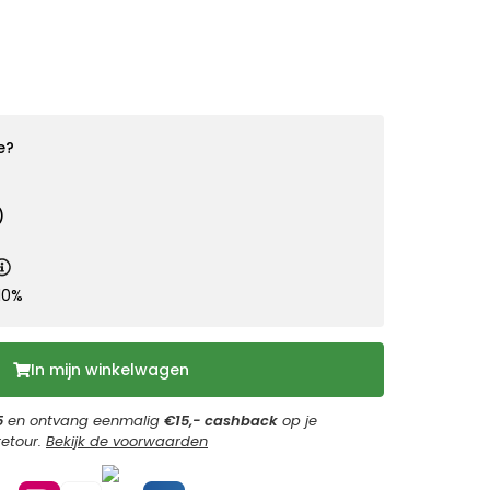
e?
)
10%
In mijn winkelwagen
5
en ontvang eenmalig
€15,- cashback
op je
retour.
Bekijk de voorwaarden