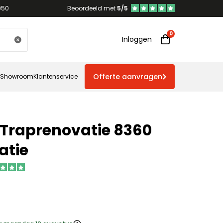
950
Beoordeeld met
5/5
Inloggen
Offerte aanvragen
Showroom
Klantenservice
 Traprenovatie 8360
atie