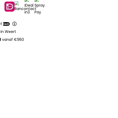
et
 in Weert
d
vanaf €950