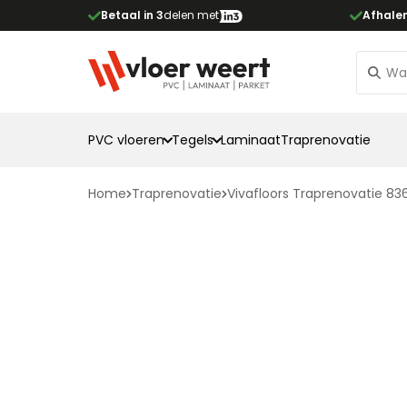
Betaal in 3
delen met
Afhale
PVC vloeren
Tegels
Laminaat
Traprenovatie
Home
Traprenovatie
Vivafloors Traprenovatie 83