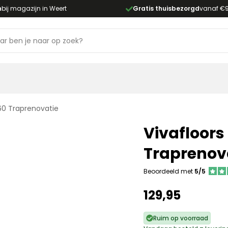
n
bij magazijn in Weert
Gratis thuisbezorgd
vanaf €
60 Traprenovatie
Vivafloors
Traprenov
Beoordeeld met
5/5
129,95
Ruim op voorraad