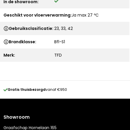
In de showroom:
Geschikt voor vloerverwarming:
Ja max 27 ºC
Gebruiksclasificatie:
23, 33, 42
Brandklasse:
Bfl-S1
Merk:
TFD
Gratis thuisbezorgd
vanaf €950
Showroom
Graafschap Hornelaan 165