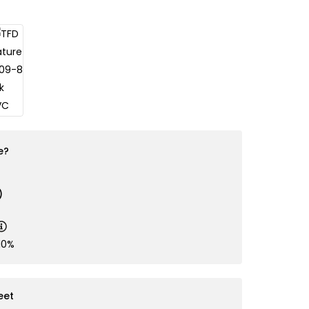
e?
)
10%
eet