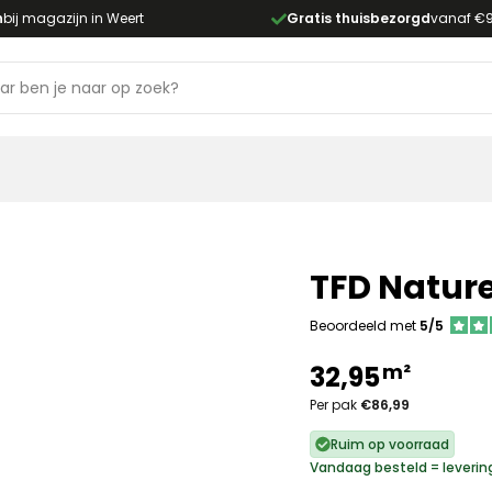
n
bij magazijn in Weert
Gratis thuisbezorgd
vanaf €
TFD Nature
Beoordeeld met
5/5
m²
32,95
Per pak
€86,99
Ruim op voorraad
Vandaag besteld = leverin