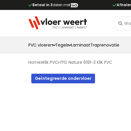
Betaal in 3
delen met
Afhale
PVC vloeren
Tegels
Laminaat
Traprenovatie
Home
Klik PVC
TFD Nature 6191-3 Klik PVC
Geïntegreerde ondervloer