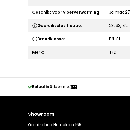
Geschikt voor vloerverwarming:
Ja max 27
Gebruiksclasificatie:
23, 33, 42
Brandklasse:
Bfl-S1
Merk:
TFD
Betaal in 3
delen met
Showroom
Graafschap Hornelaan 165