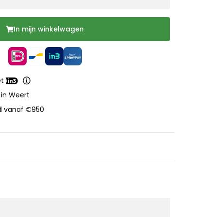
In mijn winkelwagen
et
 in Weert
d
vanaf €950