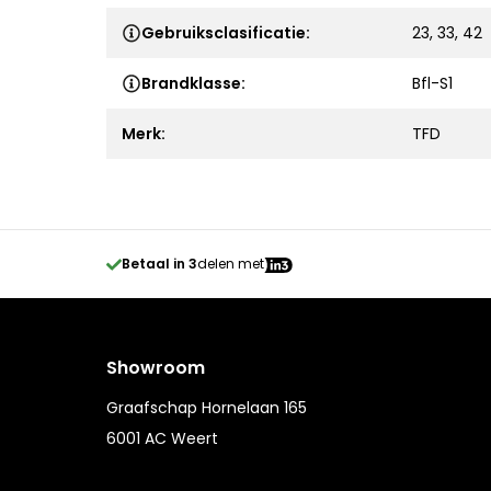
Gebruiksclasificatie:
23, 33, 42
Brandklasse:
Bfl-S1
Merk:
TFD
Betaal in 3
delen met
Showroom
Graafschap Hornelaan 165
6001 AC Weert