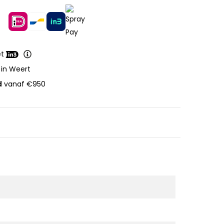
et
 in Weert
d
vanaf €950