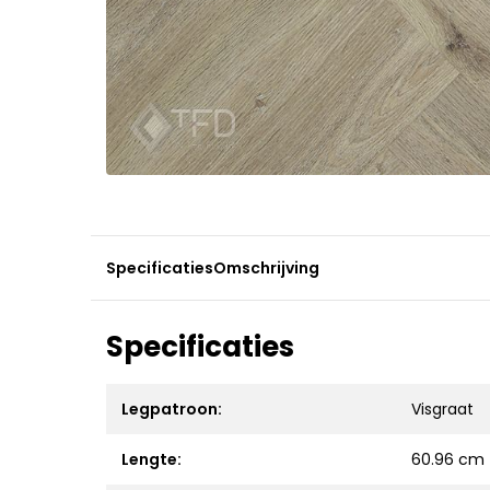
Specificaties
Omschrijving
Specificaties
Legpatroon:
Visgraat
Lengte:
60.96 cm