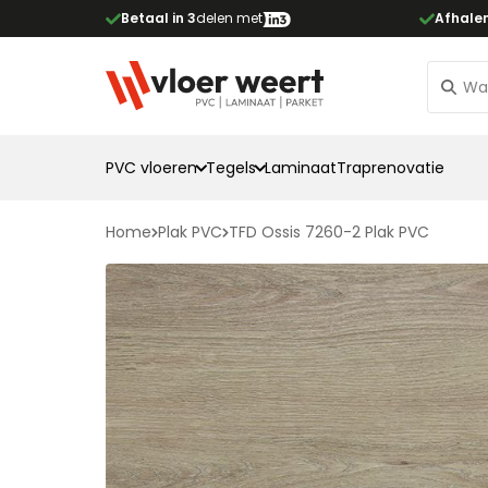
Betaal in 3
delen met
Afhale
PVC vloeren
Tegels
Laminaat
Traprenovatie
Home
Plak PVC
TFD Ossis 7260-2 Plak PVC