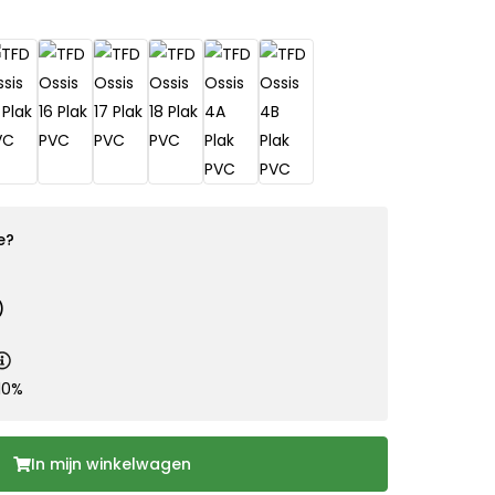
e?
)
10%
In mijn winkelwagen