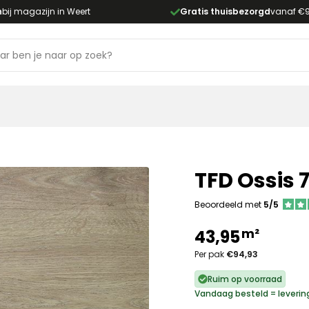
n
bij magazijn in Weert
Gratis thuisbezorgd
vanaf €
TFD Ossis 
Beoordeeld met
5/5
m²
43,95
Per pak
€94,93
Ruim op voorraad
Vandaag besteld = leverin