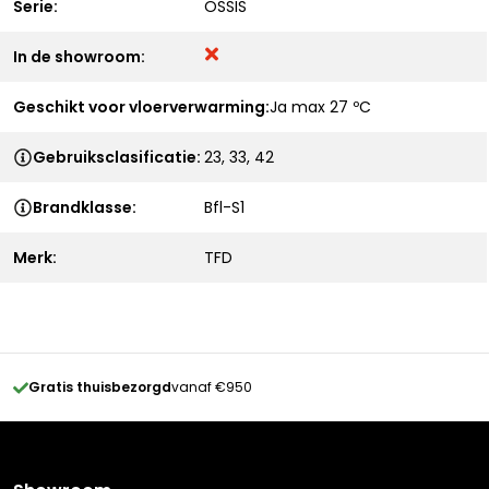
Serie:
OSSIS
In de showroom:
Geschikt voor vloerverwarming:
Ja max 27 ºC
Gebruiksclasificatie:
23, 33, 42
Brandklasse:
Bfl-S1
Merk:
TFD
Gratis thuisbezorgd
vanaf €950